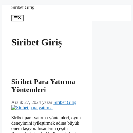
İçeriğe
Siribet Giriş
atla
Menü
Siribet Giriş
Siribet Para Yatırma
Yöntemleri
Aralık 27, 2024
yazar
Siribet Giriş
Siribet para yatırma yöntemleri, oyun
deneyimini iyileştirmek adına büyük
önem taşıyor. İnsanların çeşitli