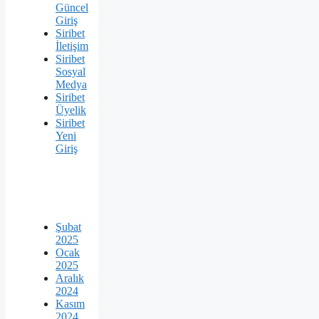
Güncel
Giriş
Siribet
İletişim
Siribet
Sosyal
Medya
Siribet
Üyelik
Siribet
Yeni
Giriş
Şubat
2025
Ocak
2025
Aralık
2024
Kasım
2024