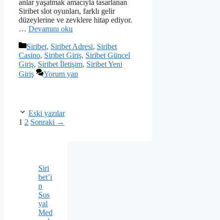
anlar yaşatmak amacıyla tasarlanan
Siribet slot oyunları, farklı gelir
düzeylerine ve zevklere hitap ediyor.
…
Devamını oku
Kategoriler
Siribet
,
Siribet Adresi
,
Siribet
Casino
,
Siribet Giriş
,
Siribet Güncel
Giriş
,
Siribet İletişim
,
Siribet Yeni
Giriş
Yorum yap
Eski yazılar
Sayfa
Sayfa
1
2
Sonraki
→
Siri
bet’i
n
Sos
yal
Med