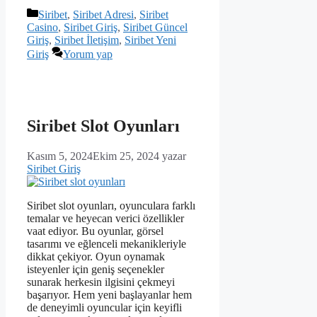
Kategoriler
Siribet
,
Siribet Adresi
,
Siribet
Casino
,
Siribet Giriş
,
Siribet Güncel
Giriş
,
Siribet İletişim
,
Siribet Yeni
Giriş
Yorum yap
Siribet Slot Oyunları
Kasım 5, 2024
Ekim 25, 2024
yazar
Siribet Giriş
Siribet slot oyunları, oyunculara farklı
temalar ve heyecan verici özellikler
vaat ediyor. Bu oyunlar, görsel
tasarımı ve eğlenceli mekanikleriyle
dikkat çekiyor. Oyun oynamak
isteyenler için geniş seçenekler
sunarak herkesin ilgisini çekmeyi
başarıyor. Hem yeni başlayanlar hem
de deneyimli oyuncular için keyifli