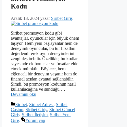
Kodu
Aralık 13, 2024
yazar
Siribet Giriş
Siribet promosyon kodu gibi
avantajlar, oyuncular için büyük önem
taşıyor. Hem yeni başlayanlar hem de
deneyimli oyuncular, bu tür fırsatları
değerlendirerek oyun deneyimlerini
zenginleştirebilir. Özellikle, bu kodlar
sayesinde ek bonuslar ve fırsatlar elde
etmek mümkün. Böylece, hem
eğlenceli bir deneyim yaşanır hem de
finansal açıdan avantaj sağlanabilir.
Şimdi, bu promosyon kodunun nasıl
kullanılacağına ve sunduğu …
Devamını oku
Kategoriler
Siribet
,
Siribet Adresi
,
Siribet
Casino
,
Siribet Giriş
,
Siribet Güncel
Giriş
,
Siribet İletişim
,
Siribet Yeni
Giriş
Yorum yap