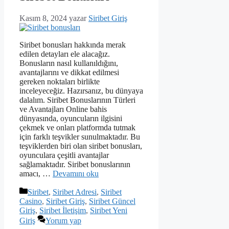
Kasım 8, 2024
yazar
Siribet Giriş
Siribet bonusları hakkında merak
edilen detayları ele alacağız.
Bonusların nasıl kullanıldığını,
avantajlarını ve dikkat edilmesi
gereken noktaları birlikte
inceleyeceğiz. Hazırsanız, bu dünyaya
dalalım. Siribet Bonuslarının Türleri
ve Avantajları Online bahis
dünyasında, oyuncuların ilgisini
çekmek ve onları platformda tutmak
için farklı teşvikler sunulmaktadır. Bu
teşviklerden biri olan siribet bonusları,
oyunculara çeşitli avantajlar
sağlamaktadır. Siribet bonuslarının
amacı, …
Devamını oku
Kategoriler
Siribet
,
Siribet Adresi
,
Siribet
Casino
,
Siribet Giriş
,
Siribet Güncel
Giriş
,
Siribet İletişim
,
Siribet Yeni
Giriş
Yorum yap