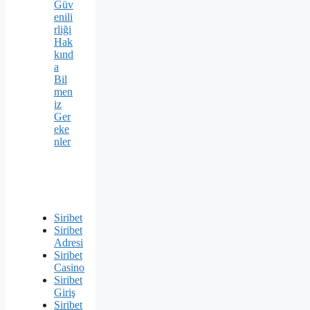
Güv
enili
rliği
Hak
kınd
a
Bil
men
iz
Ger
eke
nler
Siribet
Siribet
Adresi
Siribet
Casino
Siribet
Giriş
Siribet