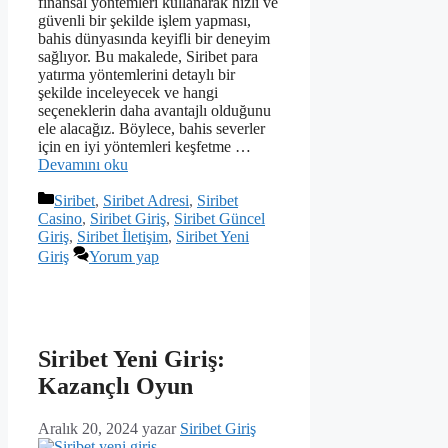
finansal yöntemleri kullanarak hızlı ve
güvenli bir şekilde işlem yapması,
bahis dünyasında keyifli bir deneyim
sağlıyor. Bu makalede, Siribet para
yatırma yöntemlerini detaylı bir
şekilde inceleyecek ve hangi
seçeneklerin daha avantajlı olduğunu
ele alacağız. Böylece, bahis severler
için en iyi yöntemleri keşfetme …
Devamını oku
Kategoriler
Siribet
,
Siribet Adresi
,
Siribet
Casino
,
Siribet Giriş
,
Siribet Güncel
Giriş
,
Siribet İletişim
,
Siribet Yeni
Giriş
Yorum yap
Siribet Yeni Giriş:
Kazançlı Oyun
Aralık 20, 2024
yazar
Siribet Giriş