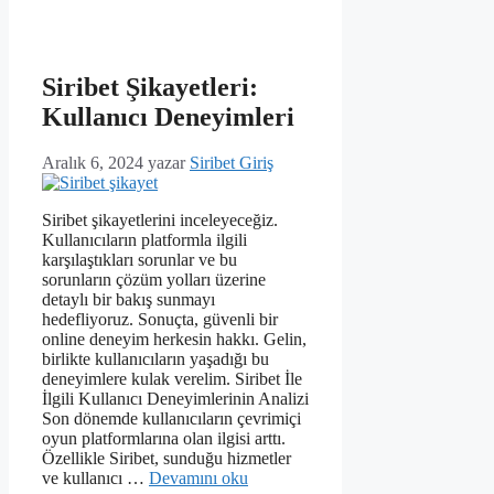
Siribet Şikayetleri:
Kullanıcı Deneyimleri
Aralık 6, 2024
yazar
Siribet Giriş
Siribet şikayetlerini inceleyeceğiz.
Kullanıcıların platformla ilgili
karşılaştıkları sorunlar ve bu
sorunların çözüm yolları üzerine
detaylı bir bakış sunmayı
hedefliyoruz. Sonuçta, güvenli bir
online deneyim herkesin hakkı. Gelin,
birlikte kullanıcıların yaşadığı bu
deneyimlere kulak verelim. Siribet İle
İlgili Kullanıcı Deneyimlerinin Analizi
Son dönemde kullanıcıların çevrimiçi
oyun platformlarına olan ilgisi arttı.
Özellikle Siribet, sunduğu hizmetler
ve kullanıcı …
Devamını oku