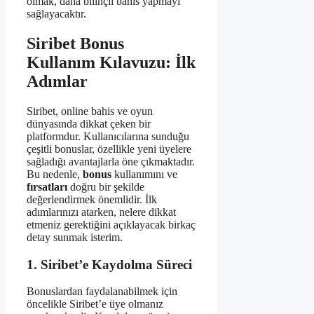
olmak, daha bilinçli bahis yapmayı
sağlayacaktır.
Siribet Bonus
Kullanım Kılavuzu: İlk
Adımlar
Siribet, online bahis ve oyun
dünyasında dikkat çeken bir
platformdur. Kullanıcılarına sunduğu
çeşitli bonuslar, özellikle yeni üyelere
sağladığı avantajlarla öne çıkmaktadır.
Bu nedenle,
bonus
kullanımını ve
fırsatları
doğru bir şekilde
değerlendirmek önemlidir. İlk
adımlarınızı atarken, nelere dikkat
etmeniz gerektiğini açıklayacak birkaç
detay sunmak isterim.
1. Siribet’e Kaydolma Süreci
Bonuslardan faydalanabilmek için
öncelikle Siribet’e üye olmanız