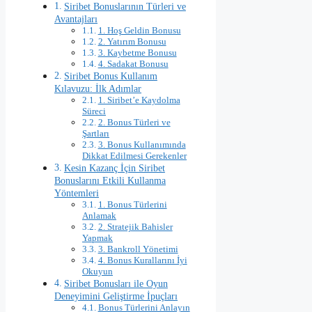
Siribet Bonuslarının Türleri ve
Avantajları
1. Hoş Geldin Bonusu
2. Yatırım Bonusu
3. Kaybetme Bonusu
4. Sadakat Bonusu
Siribet Bonus Kullanım
Kılavuzu: İlk Adımlar
1. Siribet’e Kaydolma
Süreci
2. Bonus Türleri ve
Şartları
3. Bonus Kullanımında
Dikkat Edilmesi Gerekenler
Kesin Kazanç İçin Siribet
Bonuslarını Etkili Kullanma
Yöntemleri
1. Bonus Türlerini
Anlamak
2. Stratejik Bahisler
Yapmak
3. Bankroll Yönetimi
4. Bonus Kurallarını İyi
Okuyun
Siribet Bonusları ile Oyun
Deneyimini Geliştirme İpuçları
Bonus Türlerini Anlayın