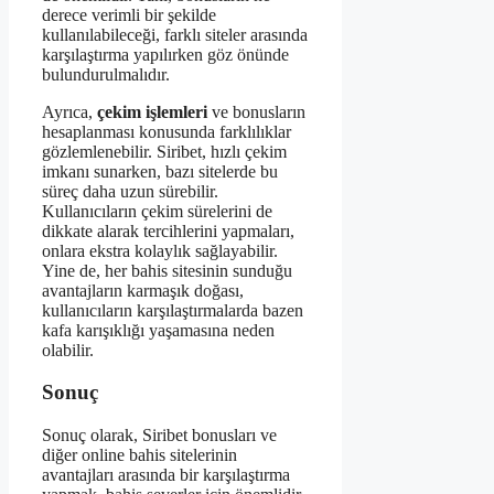
derece verimli bir şekilde
kullanılabileceği, farklı siteler arasında
karşılaştırma yapılırken göz önünde
bulundurulmalıdır.
Ayrıca,
çekim işlemleri
ve bonusların
hesaplanması konusunda farklılıklar
gözlemlenebilir. Siribet, hızlı çekim
imkanı sunarken, bazı sitelerde bu
süreç daha uzun sürebilir.
Kullanıcıların çekim sürelerini de
dikkate alarak tercihlerini yapmaları,
onlara ekstra kolaylık sağlayabilir.
Yine de, her bahis sitesinin sunduğu
avantajların karmaşık doğası,
kullanıcıların karşılaştırmalarda bazen
kafa karışıklığı yaşamasına neden
olabilir.
Sonuç
Sonuç olarak, Siribet bonusları ve
diğer online bahis sitelerinin
avantajları arasında bir karşılaştırma