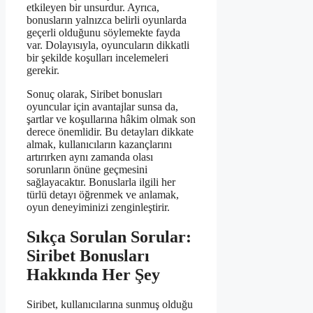
etkileyen bir unsurdur. Ayrıca,
bonusların yalnızca belirli oyunlarda
geçerli olduğunu söylemekte fayda
var. Dolayısıyla, oyuncuların dikkatli
bir şekilde koşulları incelemeleri
gerekir.
Sonuç olarak, Siribet bonusları
oyuncular için avantajlar sunsa da,
şartlar ve koşullarına hâkim olmak son
derece önemlidir. Bu detayları dikkate
almak, kullanıcıların kazançlarını
artırırken aynı zamanda olası
sorunların önüne geçmesini
sağlayacaktır. Bonuslarla ilgili her
türlü detayı öğrenmek ve anlamak,
oyun deneyiminizi zenginleştirir.
Sıkça Sorulan Sorular:
Siribet Bonusları
Hakkında Her Şey
Siribet, kullanıcılarına sunmuş olduğu