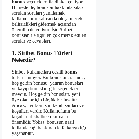
bonus
seçenekleri ile dikkat çekiyor.
Bu nedenle, bonuslar hakkında sıkça
sorulan soruları yanıtlamak,
kullanıcıların kafasında oluşabilecek
belirsizlikleri gidermek açısından
önemli hale geliyor. İşte Siribet
bonusları ile ilgili en çok merak edilen
sorular ve cevapları.
1. Siribet Bonus Türleri
Nelerdir?
Siribet, kullanıcılara çeşitli
bonus
türleri sunuyor. Bu bonuslar arasında,
hoş geldin bonusu, yatırım bonusları
ve kayıp bonusları gibi seçenekler
mevcut. Hoş geldin bonusları, yeni
üye olanlar için büyük bir fırsattır.
Ancak, her bonusun kendi şartları ve
koşulları vardır. Kullanıcıların bu
koşulları dikkatlice okumaları
önemlidir. Yoksa, bonusun nasıl
kullanılacağı hakkında kafa karışıklığı
yaşanabilir.