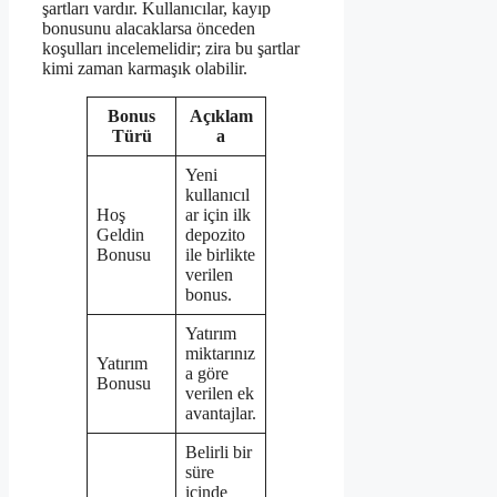
şartları vardır. Kullanıcılar, kayıp
bonusunu alacaklarsa önceden
koşulları incelemelidir; zira bu şartlar
kimi zaman karmaşık olabilir.
Bonus
Açıklam
Türü
a
Yeni
kullanıcıl
Hoş
ar için ilk
Geldin
depozito
Bonusu
ile birlikte
verilen
bonus.
Yatırım
miktarınız
Yatırım
a göre
Bonusu
verilen ek
avantajlar.
Belirli bir
süre
içinde