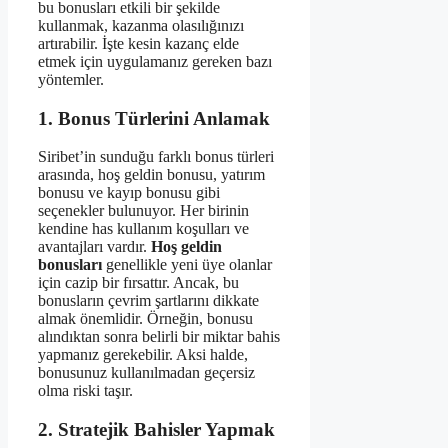
bu bonusları etkili bir şekilde
kullanmak, kazanma olasılığınızı
artırabilir. İşte kesin kazanç elde
etmek için uygulamanız gereken bazı
yöntemler.
1. Bonus Türlerini Anlamak
Siribet’in sunduğu farklı bonus türleri
arasında, hoş geldin bonusu, yatırım
bonusu ve kayıp bonusu gibi
seçenekler bulunuyor. Her birinin
kendine has kullanım koşulları ve
avantajları vardır.
Hoş geldin
bonusları
genellikle yeni üye olanlar
için cazip bir fırsattır. Ancak, bu
bonusların çevrim şartlarını dikkate
almak önemlidir. Örneğin, bonusu
alındıktan sonra belirli bir miktar bahis
yapmanız gerekebilir. Aksi halde,
bonusunuz kullanılmadan geçersiz
olma riski taşır.
2. Stratejik Bahisler Yapmak