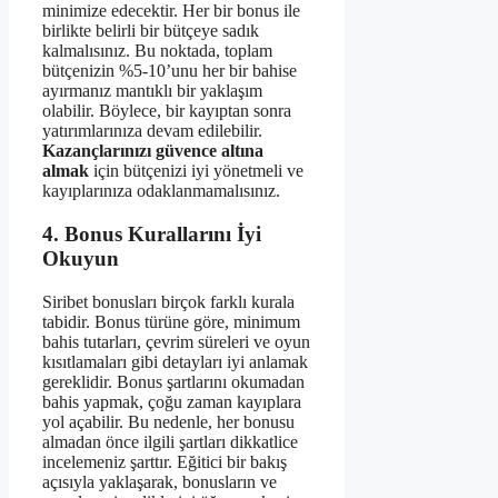
minimize edecektir. Her bir bonus ile
birlikte belirli bir bütçeye sadık
kalmalısınız. Bu noktada, toplam
bütçenizin %5-10’unu her bir bahise
ayırmanız mantıklı bir yaklaşım
olabilir. Böylece, bir kayıptan sonra
yatırımlarınıza devam edilebilir.
Kazançlarınızı güvence altına
almak
için bütçenizi iyi yönetmeli ve
kayıplarınıza odaklanmamalısınız.
4. Bonus Kurallarını İyi
Okuyun
Siribet bonusları birçok farklı kurala
tabidir. Bonus türüne göre, minimum
bahis tutarları, çevrim süreleri ve oyun
kısıtlamaları gibi detayları iyi anlamak
gereklidir. Bonus şartlarını okumadan
bahis yapmak, çoğu zaman kayıplara
yol açabilir. Bu nedenle, her bonusu
almadan önce ilgili şartları dikkatlice
incelemeniz şarttır. Eğitici bir bakış
açısıyla yaklaşarak, bonusların ve