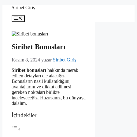
İçeriğe
Siribet Giriş
atla
Menü
Siribet Bonusları
Kasım 8, 2024
yazar
Siribet Giriş
Siribet bonusları
hakkında merak
edilen detayları ele alacağız.
Bonusların nasıl kullanıldığını,
avantajlarını ve dikkat edilmesi
gereken noktaları birlikte
inceleyeceğiz. Hazırsanız, bu dünyaya
dalalım.
İçindekiler