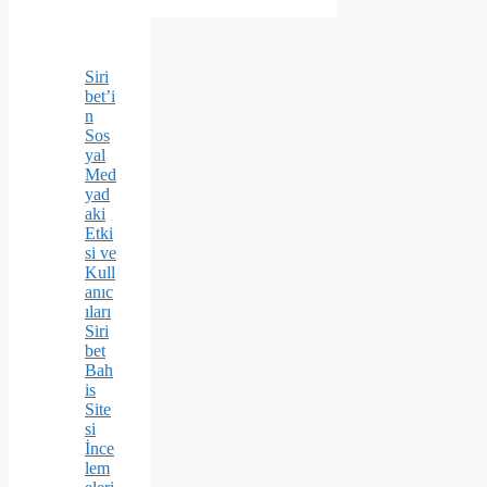
Siri
bet’i
n
Sos
yal
Med
yad
aki
Etki
si ve
Kull
anıc
ıları
Siri
bet
Bah
is
Site
si
İnce
lem