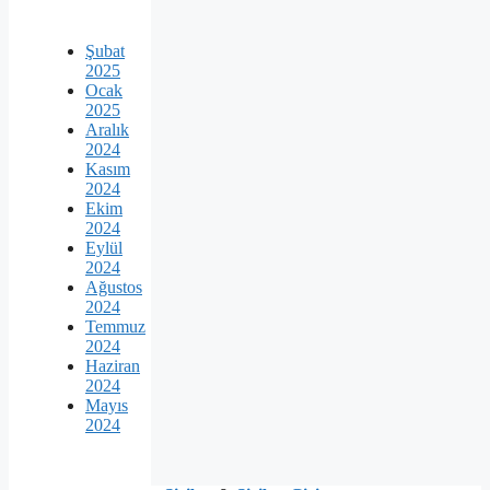
Şubat
2025
Ocak
2025
Aralık
2024
Kasım
2024
Ekim
2024
Eylül
2024
Ağustos
2024
Temmuz
2024
Haziran
2024
Mayıs
2024