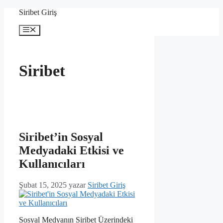
İçeriğe
Siribet Giriş
atla
Menü
Siribet
Siribet’in Sosyal
Medyadaki Etkisi ve
Kullanıcıları
Şubat 15, 2025
yazar
Siribet Giriş
Sosyal Medyanın Siribet Üzerindeki