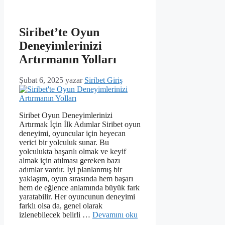
Siribet’te Oyun
Deneyimlerinizi
Artırmanın Yolları
Şubat 6, 2025
yazar
Siribet Giriş
Siribet Oyun Deneyimlerinizi
Artırmak İçin İlk Adımlar Siribet oyun
deneyimi, oyuncular için heyecan
verici bir yolculuk sunar. Bu
yolculukta başarılı olmak ve keyif
almak için atılması gereken bazı
adımlar vardır. İyi planlanmış bir
yaklaşım, oyun sırasında hem başarı
hem de eğlence anlamında büyük fark
yaratabilir. Her oyuncunun deneyimi
farklı olsa da, genel olarak
izlenebilecek belirli …
Devamını oku