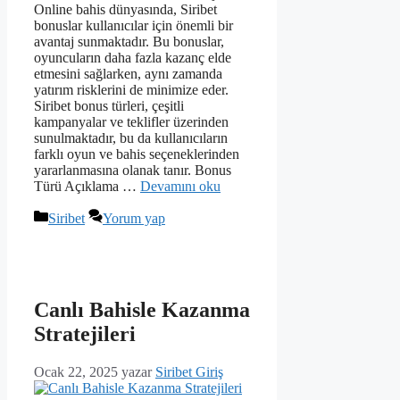
Online bahis dünyasında, Siribet
bonuslar kullanıcılar için önemli bir
avantaj sunmaktadır. Bu bonuslar,
oyuncuların daha fazla kazanç elde
etmesini sağlarken, aynı zamanda
yatırım risklerini de minimize eder.
Siribet bonus türleri, çeşitli
kampanyalar ve teklifler üzerinden
sunulmaktadır, bu da kullanıcıların
farklı oyun ve bahis seçeneklerinden
yararlanmasına olanak tanır. Bonus
Türü Açıklama …
Devamını oku
Kategoriler
Siribet
Yorum yap
Canlı Bahisle Kazanma
Stratejileri
Ocak 22, 2025
yazar
Siribet Giriş