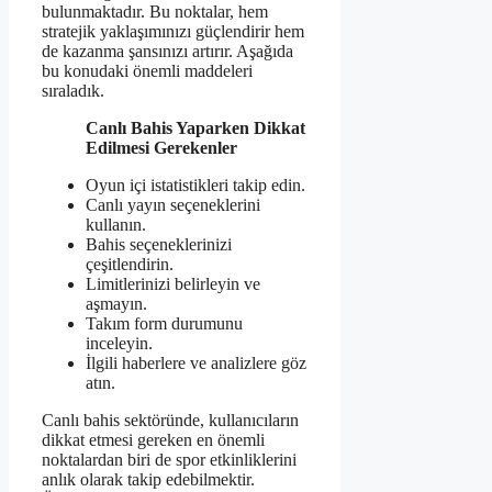
bulunmaktadır. Bu noktalar, hem
stratejik yaklaşımınızı güçlendirir hem
de kazanma şansınızı artırır. Aşağıda
bu konudaki önemli maddeleri
sıraladık.
Canlı Bahis Yaparken Dikkat
Edilmesi Gerekenler
Oyun içi istatistikleri takip edin.
Canlı yayın seçeneklerini
kullanın.
Bahis seçeneklerinizi
çeşitlendirin.
Limitlerinizi belirleyin ve
aşmayın.
Takım form durumunu
inceleyin.
İlgili haberlere ve analizlere göz
atın.
Canlı bahis sektöründe, kullanıcıların
dikkat etmesi gereken en önemli
noktalardan biri de spor etkinliklerini
anlık olarak takip edebilmektir.