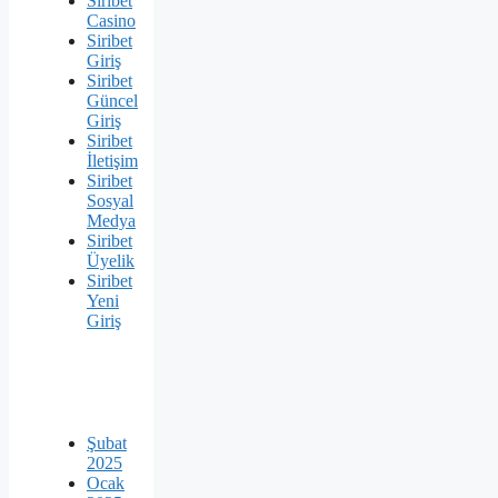
Siribet
Casino
Siribet
Giriş
Siribet
Güncel
Giriş
Siribet
İletişim
Siribet
Sosyal
Medya
Siribet
Üyelik
Siribet
Yeni
Giriş
Şubat
2025
Ocak