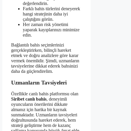
değerlendirin.
Farklı bahis türlerini deneyerek
hangi stratejinin daha iyi
çalıştığını görün.
Her zaman risk yönetimi
yaparak kayıplarınızı minimize
edin.
Bağlantılı bahis seçimlerinizi
gerçekleştirirken, bilinçli hareket
etmek ve doğru analizlere göre karar
vermek önemlidir. Şimdi, uzmanların
tavsiyelerine dikkat ederek bahsinizi
daha da güçlendirelim.
Uzmanların Tavsiyeleri
Özellikle canlı bahis platformsu olan
Siribet canlı bahis
, deneyimli
oyuncuların önerilerini dikkate
almanız için harika bir kaynak
sunmaktadır. Uzmanların tavsiyeleri
doğrultusunda hareket ederek, hem
strateji geliştirme hem de kazanç
sağlama konusunda büyük fırsat elde