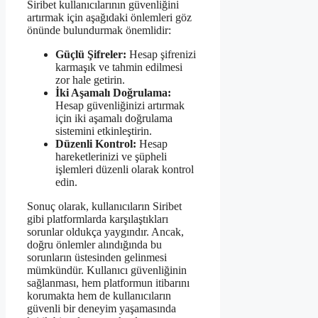
Siribet kullanıcılarının güvenliğini
artırmak için aşağıdaki önlemleri göz
önünde bulundurmak önemlidir:
Güçlü Şifreler:
Hesap şifrenizi
karmaşık ve tahmin edilmesi
zor hale getirin.
İki Aşamalı Doğrulama:
Hesap güvenliğinizi artırmak
için iki aşamalı doğrulama
sistemini etkinleştirin.
Düzenli Kontrol:
Hesap
hareketlerinizi ve şüpheli
işlemleri düzenli olarak kontrol
edin.
Sonuç olarak, kullanıcıların Siribet
gibi platformlarda karşılaştıkları
sorunlar oldukça yaygındır. Ancak,
doğru önlemler alındığında bu
sorunların üstesinden gelinmesi
mümkündür. Kullanıcı güvenliğinin
sağlanması, hem platformun itibarını
korumakta hem de kullanıcıların
güvenli bir deneyim yaşamasında