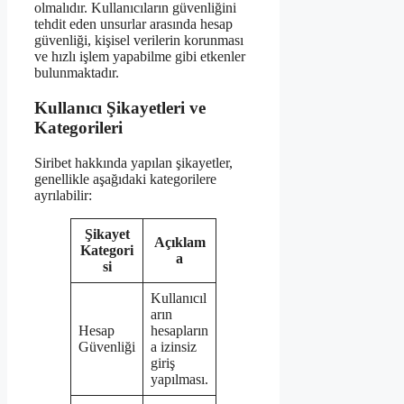
olmalıdır. Kullanıcıların güvenliğini
tehdit eden unsurlar arasında hesap
güvenliği, kişisel verilerin korunması
ve hızlı işlem yapabilme gibi etkenler
bulunmaktadır.
Kullanıcı Şikayetleri ve
Kategorileri
Siribet hakkında yapılan şikayetler,
genellikle aşağıdaki kategorilere
ayrılabilir:
Şikayet
Açıklam
Kategori
a
si
Kullanıcıl
arın
Hesap
hesapların
Güvenliği
a izinsiz
giriş
yapılması.