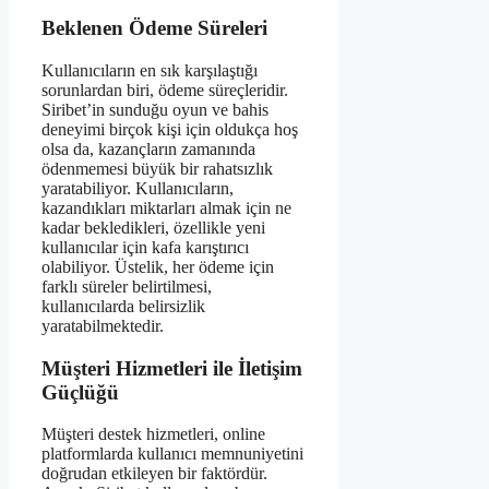
Beklenen Ödeme Süreleri
Kullanıcıların en sık karşılaştığı
sorunlardan biri, ödeme süreçleridir.
Siribet’in sunduğu oyun ve bahis
deneyimi birçok kişi için oldukça hoş
olsa da, kazançların zamanında
ödenmemesi büyük bir rahatsızlık
yaratabiliyor. Kullanıcıların,
kazandıkları miktarları almak için ne
kadar bekledikleri, özellikle yeni
kullanıcılar için kafa karıştırıcı
olabiliyor. Üstelik, her ödeme için
farklı süreler belirtilmesi,
kullanıcılarda belirsizlik
yaratabilmektedir.
Müşteri Hizmetleri ile İletişim
Güçlüğü
Müşteri destek hizmetleri, online
platformlarda kullanıcı memnuniyetini
doğrudan etkileyen bir faktördür.