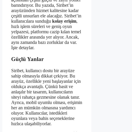
barındırıyor. Bu yazıda, Siribet’in
arayüzünden hizmet kalitesine kadar
çeşitli unsurları ele alacağız. Siribet’in
kullanıcılara sunduğu
kolay erişim
,
hızlı işlem süreleri ve geniş oyun
yelpazesi, platformu cazip kılan temel
özellikler arasında yer alıyor. Ancak,
aynı zamanda bazı zorluklar da var.
İşte detaylar.
Güçlü Yanlar
Siribet, kullanıcı dostu bir arayüze
sahip olmasıyla dikkat çekiyor. Bu
arayüz, özellikle yeni başlayanlar için
oldukça avantajlı. Çünkü basit ve
anlaşılır bir tasarım, kullanıcıların
siteyi rahatça gezmesine olanak tanır.
Ayrıca, mobil uyumlu olması, erişimin
her an mümkün olmasına yardımcı
oluyor. Kullanıcılar, istedikleri
oyunlara veya bahis seçeneklerine
hızlıca ulaşabiliyorlar.