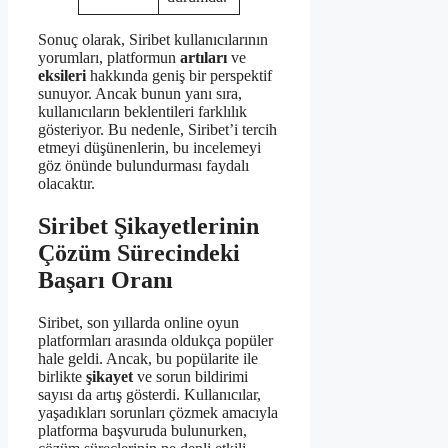
Sonuç olarak, Siribet kullanıcılarının
yorumları, platformun
artıları
ve
eksileri
hakkında geniş bir perspektif
sunuyor. Ancak bunun yanı sıra,
kullanıcıların beklentileri farklılık
gösteriyor. Bu nedenle, Siribet’i tercih
etmeyi düşünenlerin, bu incelemeyi
göz önünde bulundurması faydalı
olacaktır.
Siribet Şikayetlerinin
Çözüm Sürecindeki
Başarı Oranı
Siribet, son yıllarda online oyun
platformları arasında oldukça popüler
hale geldi. Ancak, bu popülarite ile
birlikte
şikayet
ve sorun bildirimi
sayısı da artış gösterdi. Kullanıcılar,
yaşadıkları sorunları çözmek amacıyla
platforma başvuruda bulunurken,