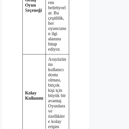
rını
Oyun
belirtiyorl
Seçeneği
ar. Bu
çeşitlilik,
her
oyuncunu
n ilgi
alanına
hitap
ediyor.
Arayüzün
ün
kullanıcı
dostu
olması,
birçok
kişi için
Kolay
büyük bir
Kullanım
avantaj.
Oyunlara
ve
özellikler
e kolay
erişim