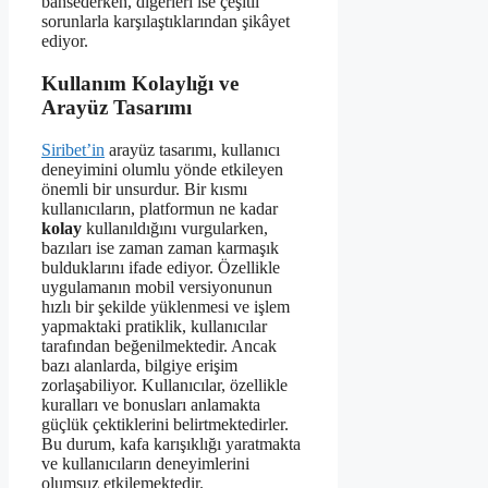
bahsederken, diğerleri ise çeşitli
sorunlarla karşılaştıklarından şikâyet
ediyor.
Kullanım Kolaylığı ve
Arayüz Tasarımı
Siribet’in
arayüz tasarımı, kullanıcı
deneyimini olumlu yönde etkileyen
önemli bir unsurdur. Bir kısmı
kullanıcıların, platformun ne kadar
kolay
kullanıldığını vurgularken,
bazıları ise zaman zaman karmaşık
bulduklarını ifade ediyor. Özellikle
uygulamanın mobil versiyonunun
hızlı bir şekilde yüklenmesi ve işlem
yapmaktaki pratiklik, kullanıcılar
tarafından beğenilmektedir. Ancak
bazı alanlarda, bilgiye erişim
zorlaşabiliyor. Kullanıcılar, özellikle
kuralları ve bonusları anlamakta
güçlük çektiklerini belirtmektedirler.
Bu durum, kafa karışıklığı yaratmakta
ve kullanıcıların deneyimlerini
olumsuz etkilemektedir.