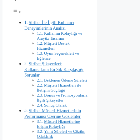
Siribet İle İlgili Kullanıcı
Deneyimlerinin Analizi
Kullanım Kolaylığı ve
Arayüz Tasarımı
Müşteri Destek
Hizmetleri
Oyun Seçenekleri ve
Eğlence
Siribet Şikayetleri:
Kullanıcıların En Sık Karşılaştığı
Sorunlar
Beklenen Ödeme Süreleri
Müşteri Hizmetleri ile
İletişim Güçlüğü
Bonus ve Promosyonlarla
İlgili Şikayetler
Sonuç Olarak
Siribet Müşteri Hizmetlerinin
Performansı Üzerine Gözlemler
Müşteri Hizmetlerine
Erişim Kolaylığı
Yanıt Süreleri ve Çözüm
Odaklılık