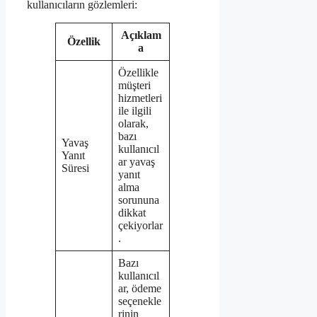
kullanıcıların gözlemleri:
Açıklam
Özellik
a
Özellikle
müşteri
hizmetleri
ile ilgili
olarak,
bazı
Yavaş
kullanıcıl
Yanıt
ar yavaş
Süresi
yanıt
alma
sorununa
dikkat
çekiyorlar
.
Bazı
kullanıcıl
ar, ödeme
seçenekle
rinin