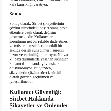
kafa karışıklığı yaratıyor.
Sonuç
Sonuç olarak, Siribet şikayetlerinin
çözüm sürecindeki başarı oranı, çeşitli
etkenlere bağlı olarak değişim
göstermektedir. Kullanıcıların
sorunlarını net bir şekilde ifade etmesi
ve müşteri temsilcilerinin etkili bir
şekilde destek sunabilmesi, sürecin
hızını ve verimliliğini artırıyor. Ne var
ki, bazı durumlarda yaşanan sıkıntılar,
kullanıcılar arasında güvensizlik
oluşturabiliyor. Bu yüzden,
şikayetlerin çözüm süreci, sürekli
olarak gözden geçirilmeli ve
iyileştirilmelidir.
Kullanıcı Güvenliği:
Siribet Hakkında
Şikayetler ve Önlemler