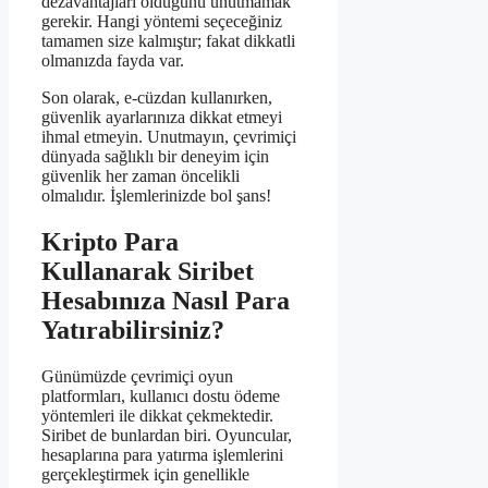
dezavantajları olduğunu unutmamak
gerekir. Hangi yöntemi seçeceğiniz
tamamen size kalmıştır; fakat dikkatli
olmanızda fayda var.
Son olarak, e-cüzdan kullanırken,
güvenlik ayarlarınıza dikkat etmeyi
ihmal etmeyin. Unutmayın, çevrimiçi
dünyada sağlıklı bir deneyim için
güvenlik her zaman öncelikli
olmalıdır. İşlemlerinizde bol şans!
Kripto Para
Kullanarak Siribet
Hesabınıza Nasıl Para
Yatırabilirsiniz?
Günümüzde çevrimiçi oyun
platformları, kullanıcı dostu ödeme
yöntemleri ile dikkat çekmektedir.
Siribet de bunlardan biri. Oyuncular,
hesaplarına para yatırma işlemlerini
gerçekleştirmek için genellikle