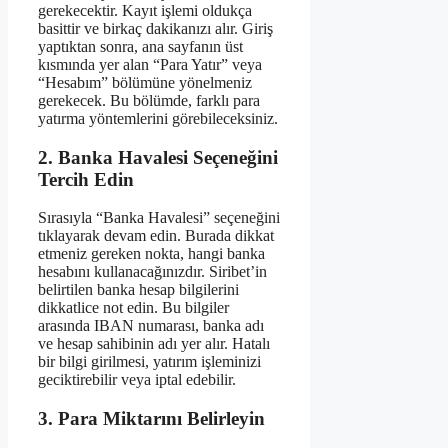
gerekecektir. Kayıt işlemi oldukça
basittir ve birkaç dakikanızı alır. Giriş
yaptıktan sonra, ana sayfanın üst
kısmında yer alan “Para Yatır” veya
“Hesabım” bölümüne yönelmeniz
gerekecek. Bu bölümde, farklı para
yatırma yöntemlerini görebileceksiniz.
2. Banka Havalesi Seçeneğini
Tercih Edin
Sırasıyla “Banka Havalesi” seçeneğini
tıklayarak devam edin. Burada dikkat
etmeniz gereken nokta, hangi banka
hesabını kullanacağınızdır. Siribet’in
belirtilen banka hesap bilgilerini
dikkatlice not edin. Bu bilgiler
arasında IBAN numarası, banka adı
ve hesap sahibinin adı yer alır. Hatalı
bir bilgi girilmesi, yatırım işleminizi
geciktirebilir veya iptal edebilir.
3. Para Miktarını Belirleyin