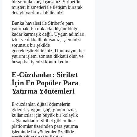
bir sorunla karşılaşırsanız, Siribet’in
müşteri hizmetleri ile iletişim kurarak
detaylı yardım alabilirsiniz.
Banka havalesi ile Siribet’e para
yatırmak, bu noktada düşünüldüğü
kadar karmaşık değil. Uygun adımları
izler ve dikkatli olursanız, işleminizi
sorunsuz bir şekilde
gerçekleştirebilirsiniz. Unutmayın, her
yatırım işlemi sonrası dikkatli olun ve
hesap bakiyenizi kontrol edin.
E-Cüzdanlar: Siribet
İçin En Popüler Para
Yatırma Yöntemleri
E-cüzdanlar, dijital ödemelerin
giderek yaygınlaştığı günümüzde,
kullanıcılar için büyük bir kolaylık
sağlamaktadır. Siribet gibi online
platformlar üzerinden para yatırma
işleminde bu yöntemler özellikle