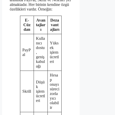
almaktadır. Her birinin kendine özgü
özellikleri vardır. Örneğin:
E-
Avan
Deza
Cüz
tajlar
vant
dan
ı
ajları
Kulla
nıcı
Yüks
dostu
ek
PayP
,
işlem
al
geniş
ücretl
kabul
eri
ağı
Hesa
p
Düşü
onayı
k
süreci
Skrill
işlem
zorla
ücretl
yıcı
eri
olabil
ir