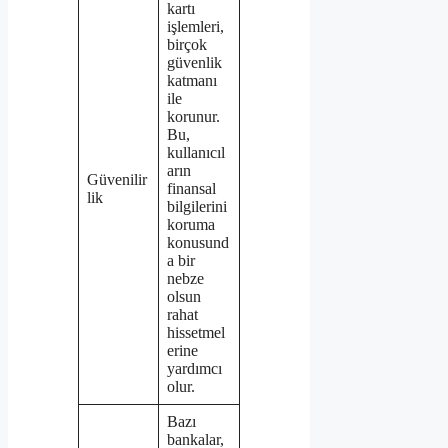
kartı
işlemleri,
birçok
güvenlik
katmanı
ile
korunur.
Bu,
kullanıcıl
arın
Güvenilir
finansal
lik
bilgilerini
koruma
konusund
a bir
nebze
olsun
rahat
hissetmel
erine
yardımcı
olur.
Bazı
bankalar,