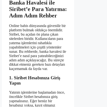
Banka Havalesi ile
Siribet’e Para Yatırma:
Adım Adım Rehber
Online bahis dünyasında güvenilir bir
platform bulmak oldukça önemlidir.
Siribet, bu açıdan ön plana çıkan
sitelerden biridir. Kullanıcıların para
yatırma işlemlerini rahatlıkla
yapabilmeleri için çeşitli yöntemler
sunar. Bu rehberde, banka havalesi ile
Siribet’e nasıl para yatırabileceğinizi
adım adım açıklayacağız. Bu süreçte
dikkat etmeniz gereken bazı detayları
kaçırmamak da fayda var.
1. Siribet Hesabınıza Giriş
Yapın
Yatırım işlemlerine başlamadan önce,
öncelikle Siribet hesabınıza giriş
yapmalısınız. Eğer henüz bir
hesabınız yoksa, kayıt olmanız