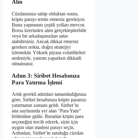
Alın
Cüzdanınıza sahip olduktan sonra,
kripto parayı temin etmeniz gerekiyor.
Bunu yapmanın çeşitli yolları mevcut.
Borsa üzerinden alım gerçekleştirebilir
veya bir arkadaşınızdan satın
alabilirsiniz. Ancak dikkat etmeniz
gereken nokta, doğru stratejiyi
izlemektir. Yüksek piyasa volatiliteleri
nedeniyle, yatırım yaparken dikkatli
olmalısınız.
Adım 3: Siribet Hesabınıza
Para Yatırma İşlemi
Artık gerekli adımları tamamladığınıza
göre, Siribet hesabınıza kripto paranızı
yatırmanın zamanı geldi. Siribet’in
ana sayfasında yer alan “Para Yatır”
bölümüne gidin. Buradan kripto para
seçeneğini tercih ederek, sizin için
uygun olan madeni parayı seçin.
Ardından, Siribet’in sunduğu cüzdan