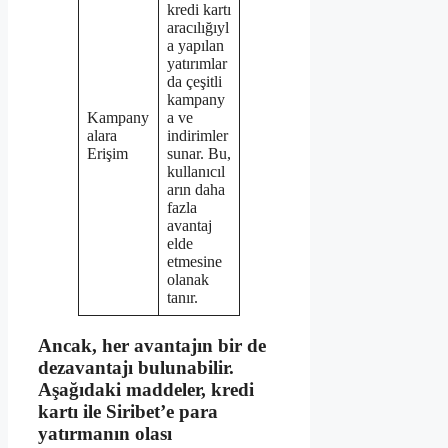
kredi kartı
aracılığıyl
a yapılan
yatırımlar
da çeşitli
kampany
Kampany
a ve
alara
indirimler
Erişim
sunar. Bu,
kullanıcıl
arın daha
fazla
avantaj
elde
etmesine
olanak
tanır.
Ancak, her avantajın bir de
dezavantajı bulunabilir.
Aşağıdaki maddeler, kredi
kartı ile Siribet’e para
yatırmanın olası