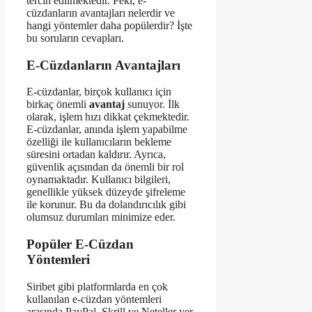
tercih edilmektedir. Peki, e-
cüzdanların avantajları nelerdir ve
hangi yöntemler daha popülerdir? İşte
bu soruların cevapları.
E-Cüzdanların Avantajları
E-cüzdanlar, birçok kullanıcı için
birkaç önemli
avantaj
sunuyor. İlk
olarak, işlem hızı dikkat çekmektedir.
E-cüzdanlar, anında işlem yapabilme
özelliği ile kullanıcıların bekleme
süresini ortadan kaldırır. Ayrıca,
güvenlik açısından da önemli bir rol
oynamaktadır. Kullanıcı bilgileri,
genellikle yüksek düzeyde şifreleme
ile korunur. Bu da dolandırıcılık gibi
olumsuz durumları minimize eder.
Popüler E-Cüzdan
Yöntemleri
Siribet gibi platformlarda en çok
kullanılan e-cüzdan yöntemleri
arasında PayPal, Skrill ve Neteller yer