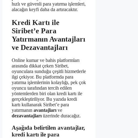
hızlı ve güvenli para yatırma işlemleri,
alacağın keyfi daha da artıracaktır.
Kredi Kartı ile
Siribet’e Para
Yatırmanın Avantajları
ve Dezavantajları
Online kumar ve bahis platformları
arasında dikkat çeken Siribet,
oyunculara sunduğu çeşitli hizmetlerle
ilgi çekiyor. Bu platformda para
yatırma işlemlerinin kolaylığı, pek çok
oyuncu tarafından tercih edilen
yöntemlerden biri olan kredi kartı ile
gerçekleştiriliyor. Bu yazıda kredi
kartı kullanarak Siribet’e para
yatırmanın
avantajları
ve
dezavantajları
üzerinde duracağız.
Aşağıda belirtilen avantajlar,
kredi kartı ile para