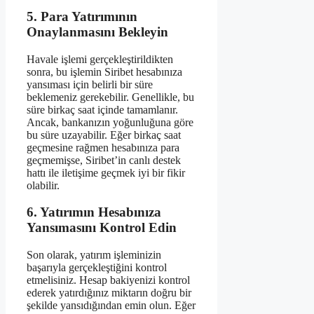
5. Para Yatırımının
Onaylanmasını Bekleyin
Havale işlemi gerçekleştirildikten
sonra, bu işlemin Siribet hesabınıza
yansıması için belirli bir süre
beklemeniz gerekebilir. Genellikle, bu
süre birkaç saat içinde tamamlanır.
Ancak, bankanızın yoğunluğuna göre
bu süre uzayabilir. Eğer birkaç saat
geçmesine rağmen hesabınıza para
geçmemişse, Siribet’in canlı destek
hattı ile iletişime geçmek iyi bir fikir
olabilir.
6. Yatırımın Hesabınıza
Yansımasını Kontrol Edin
Son olarak, yatırım işleminizin
başarıyla gerçekleştiğini kontrol
etmelisiniz. Hesap bakiyenizi kontrol
ederek yatırdığınız miktarın doğru bir
şekilde yansıdığından emin olun. Eğer