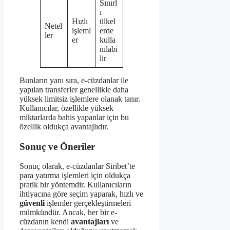
Sınırl
ı
Hızlı
ülkel
Netel
işleml
erde
ler
er
kulla
nılabi
lir
Bunların yanı sıra, e-cüzdanlar ile
yapılan transferler genellikle daha
yüksek limitsiz işlemlere olanak tanır.
Kullanıcılar, özellikle yüksek
miktarlarda bahis yapanlar için bu
özellik oldukça avantajlıdır.
Sonuç ve Öneriler
Sonuç olarak, e-cüzdanlar Siribet’te
para yatırma işlemleri için oldukça
pratik bir yöntemdir. Kullanıcıların
ihtiyacına göre seçim yaparak, hızlı ve
güvenli
işlemler gerçekleştirmeleri
mümkündür. Ancak, her bir e-
cüzdanın kendi
avantajları
ve