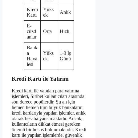
Kredi
Yüks
Anlık
Kartı
ek
E-
cüzd
Orta
Hızlı
anlar
Bank
a
Yüks
1-3 İş
Hava
ek
Günü
lesi
Kredi Kartı ile Yatırım
Kredi kartı ile yapılan para yatırma
işlemleri, Siribet kullanıcıları arasında
son derece popülerdir. Şu an için
hemen hemen tüm büyük bankaların
kredi kartlarıyla yapılan işlemler, anlık
olarak hesaba yansımaktadır. Ancak,
kullanıcıların dikkat etmesi gereken
önemli bir husus bulunmaktadır. Kredi
kartı ile yapılan işlemlerde, güvenlik