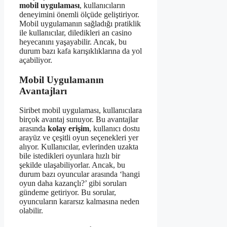
mobil uygulaması
, kullanıcıların
deneyimini önemli ölçüde geliştiriyor.
Mobil uygulamanın sağladığı pratiklik
ile kullanıcılar, diledikleri an casino
heyecanını yaşayabilir. Ancak, bu
durum bazı kafa karışıklıklarına da yol
açabiliyor.
Mobil Uygulamanın
Avantajları
Siribet mobil uygulaması, kullanıcılara
birçok avantaj sunuyor. Bu avantajlar
arasında
kolay erişim
, kullanıcı dostu
arayüz ve çeşitli oyun seçenekleri yer
alıyor. Kullanıcılar, evlerinden uzakta
bile istedikleri oyunlara hızlı bir
şekilde ulaşabiliyorlar. Ancak, bu
durum bazı oyuncular arasında ‘hangi
oyun daha kazançlı?’ gibi soruları
gündeme getiriyor. Bu sorular,
oyuncuların kararsız kalmasına neden
olabilir.