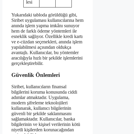
lesi
Yukarıdaki tabloda görüldüğü gibi,
Siribet uygulaması kullanıcılarına hem
anında işlem yapma imkânı sunuyor
hem de farklı ödeme yöntemleri ile
esneklik sağlıyor. Özellikle kredi kartı
ve e-cüzdan seçenekleri, anında işlem
yapılabilmesi açısından oldukça
avantajlı. Kullanıcılar, bu yöntemler
aracılığıyla hızlı bir şekilde işlemlerini
gerçekleştirebilir.
Güvenlik Önlemleri
Siribet, kullanıcıların finansal
bilgilerini koruma konusunda ciddi
adımlar atmaktadır. Uygulama,
modern şifreleme teknolojileri
kullanarak, kullanıcı bilgilerinin
güvenli bir şekilde saklanmasını
sağlamaktadır. Kullanıcılar, banka
bilgilerinin ve kişisel verilerinin kötü
niyetli kişilerden korunacağından