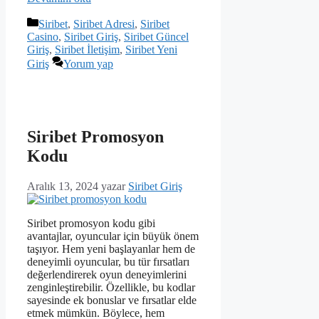
Kategoriler
Siribet
,
Siribet Adresi
,
Siribet
Casino
,
Siribet Giriş
,
Siribet Güncel
Giriş
,
Siribet İletişim
,
Siribet Yeni
Giriş
Yorum yap
Siribet Promosyon
Kodu
Aralık 13, 2024
yazar
Siribet Giriş
Siribet promosyon kodu gibi
avantajlar, oyuncular için büyük önem
taşıyor. Hem yeni başlayanlar hem de
deneyimli oyuncular, bu tür fırsatları
değerlendirerek oyun deneyimlerini
zenginleştirebilir. Özellikle, bu kodlar
sayesinde ek bonuslar ve fırsatlar elde
etmek mümkün. Böylece, hem