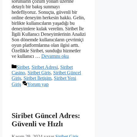
sorunların çözüm yolları üzerine
detaylı bir bakış sunmayı
hedefliyoruz. Sonuçta, güvenli bir
online deneyim herkesin hakkı. Gelin,
birlikte kullanıcıların yaşadığı bu
deneyimlere kulak verelim. Siribet İle
İlgili Kullanıcı Deneyimlerinin Analizi
Son dönemde kullanıcıların çevrimiçi
oyun platformlarına olan ilgisi arttı.
Özellikle Siribet, sunduğu hizmetler
ve kullanıcı …
Devamını oku
Kategoriler
Siribet
,
Siribet Adresi
,
Siribet
Casino
,
Siribet Giriş
,
Siribet Güncel
Giriş
,
Siribet İletişim
,
Siribet Yeni
Giriş
Yorum yap
Siribet Güncel Adres:
Güvenli ve Hızlı
Kasım 29, 2024
yazar
Siribet Giriş