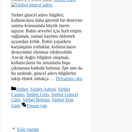
Siribet güncel adres bilgileri,
kullanıcılara daha güvenli bir deneyim
sunma konusunda büyük önem
taşıyor. Bahis severler için hızlı erişim
sağlamak, zaman kaybını önlemek
açısından kritik. Bahis yaparken
karşılaşılan zorluklar, kullanıcıların
deneyimini olumsuz etkileyebilir.
Ancak doğru bilgilere ulaşmak,
kullanıcıların bu sorunlarla başa
çıkmasına katkıda bulunur. İşte tam da
bu nedenle, güncel adres bilgilerini
takip etmek oldukça …
Devamını oku
Kategoriler
Siribet
,
Siribet Adresi
,
Siribet
Casino
,
Siribet Giriş
,
Siribet Güncel
Giriş
,
Siribet İletişim
,
Siribet Yeni
Giriş
Yorum yap
Eski yazılar