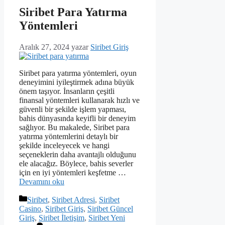
Siribet Para Yatırma
Yöntemleri
Aralık 27, 2024
yazar
Siribet Giriş
Siribet para yatırma yöntemleri, oyun
deneyimini iyileştirmek adına büyük
önem taşıyor. İnsanların çeşitli
finansal yöntemleri kullanarak hızlı ve
güvenli bir şekilde işlem yapması,
bahis dünyasında keyifli bir deneyim
sağlıyor. Bu makalede, Siribet para
yatırma yöntemlerini detaylı bir
şekilde inceleyecek ve hangi
seçeneklerin daha avantajlı olduğunu
ele alacağız. Böylece, bahis severler
için en iyi yöntemleri keşfetme …
Devamını oku
Kategoriler
Siribet
,
Siribet Adresi
,
Siribet
Casino
,
Siribet Giriş
,
Siribet Güncel
Giriş
,
Siribet İletişim
,
Siribet Yeni