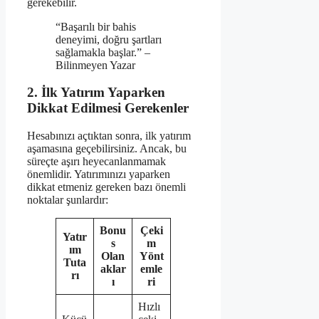
gerekebilir.
“Başarılı bir bahis
deneyimi, doğru şartları
sağlamakla başlar.” –
Bilinmeyen Yazar
2. İlk Yatırım Yaparken
Dikkat Edilmesi Gerekenler
Hesabınızı açtıktan sonra, ilk yatırım
aşamasına geçebilirsiniz. Ancak, bu
süreçte aşırı heyecanlanmamak
önemlidir. Yatırımınızı yaparken
dikkat etmeniz gereken bazı önemli
noktalar şunlardır:
Bonu
Çeki
Yatır
s
m
ım
Olan
Yönt
Tuta
aklar
emle
rı
ı
ri
Hızlı