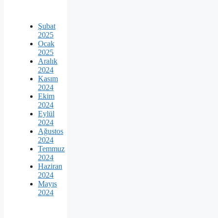
Şubat
2025
Ocak
2025
Aralık
2024
Kasım
2024
Ekim
2024
Eylül
2024
Ağustos
2024
Temmuz
2024
Haziran
2024
Mayıs
2024