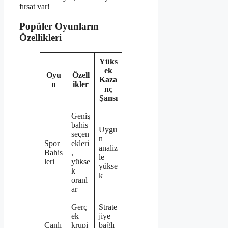
fırsat var!
Popüler Oyunların
Özellikleri
Yüks
ek
Oyu
Özell
Kaza
n
ikler
nç
Şansı
Geniş
bahis
Uygu
seçen
n
Spor
ekleri
analiz
Bahis
,
le
leri
yükse
yükse
k
k
oranl
ar
Gerç
Strate
ek
jiye
Canlı
krupi
bağlı