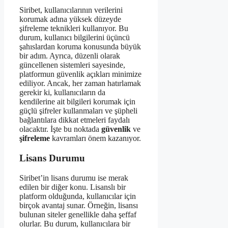
Siribet, kullanıcılarının verilerini
korumak adına yüksek düzeyde
şifreleme teknikleri kullanıyor. Bu
durum, kullanıcı bilgilerini üçüncü
şahıslardan koruma konusunda büyük
bir adım. Ayrıca, düzenli olarak
güncellenen sistemleri sayesinde,
platformun güvenlik açıkları minimize
ediliyor. Ancak, her zaman hatırlamak
gerekir ki, kullanıcıların da
kendilerine ait bilgileri korumak için
güçlü şifreler kullanmaları ve şüpheli
bağlantılara dikkat etmeleri faydalı
olacaktır. İşte bu noktada
güvenlik
ve
şifreleme
kavramları önem kazanıyor.
Lisans Durumu
Siribet’in lisans durumu ise merak
edilen bir diğer konu. Lisanslı bir
platform olduğunda, kullanıcılar için
birçok avantaj sunar. Örneğin, lisansı
bulunan siteler genellikle daha şeffaf
olurlar. Bu durum, kullanıcılara bir