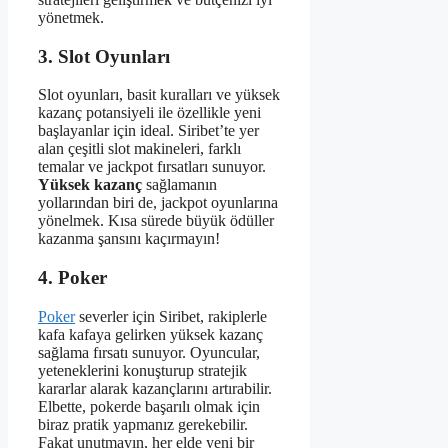
yönetmek.
3. Slot Oyunları
Slot oyunları, basit kuralları ve yüksek
kazanç potansiyeli ile özellikle yeni
başlayanlar için ideal. Siribet’te yer
alan çeşitli slot makineleri, farklı
temalar ve jackpot fırsatları sunuyor.
Yüksek kazanç
sağlamanın
yollarından biri de, jackpot oyunlarına
yönelmek. Kısa sürede büyük ödüller
kazanma şansını kaçırmayın!
4. Poker
Poker
severler için Siribet, rakiplerle
kafa kafaya gelirken yüksek kazanç
sağlama fırsatı sunuyor. Oyuncular,
yeteneklerini konuşturup stratejik
kararlar alarak kazançlarını artırabilir.
Elbette, pokerde başarılı olmak için
biraz pratik yapmanız gerekebilir.
Fakat unutmayın, her elde yeni bir