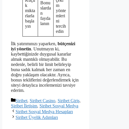
Küçü
çeki
Bonu
k
m
slarda
mikta
yönte
n
rlarla
mleri
fayda
başla
ni
lanın
yın
tercih
edin
İlk yatırımınızı yaparken,
bütçenizi
iyi yönetin
. Unutmayın ki,
kaybettiğinizde duygusal kararlar
almak mantıklı olmayabilir. Bu
nedenle, belirli bir limit belirleyip
buna sadık kalmak her zaman en
doğru yaklaşım olacaktır. Ayrıca,
bonus tekliflerini değerlendirmek için
siteyi detaylıca incelemenizi tavsiye
ederim.
Kategoriler
Siribet
,
Siribet Casino
,
Siribet Giriş
,
Siribet İletişim
,
Siribet Sosyal Medya
Siribet Sosyal Medya Hesapları
Siribet Üyelik Adımları