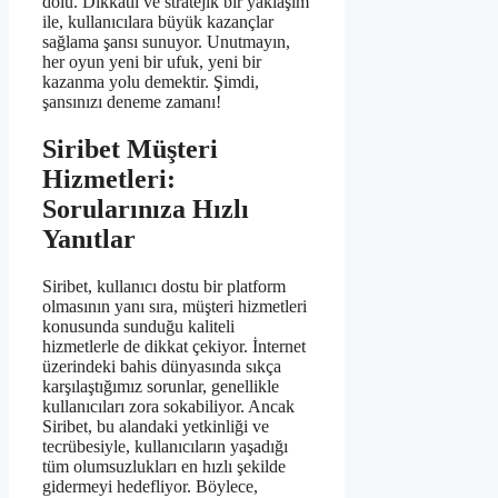
dolu. Dikkatli ve stratejik bir yaklaşım
ile, kullanıcılara büyük kazançlar
sağlama şansı sunuyor. Unutmayın,
her oyun yeni bir ufuk, yeni bir
kazanma yolu demektir. Şimdi,
şansınızı deneme zamanı!
Siribet Müşteri
Hizmetleri:
Sorularınıza Hızlı
Yanıtlar
Siribet, kullanıcı dostu bir platform
olmasının yanı sıra, müşteri hizmetleri
konusunda sunduğu kaliteli
hizmetlerle de dikkat çekiyor. İnternet
üzerindeki bahis dünyasında sıkça
karşılaştığımız sorunlar, genellikle
kullanıcıları zora sokabiliyor. Ancak
Siribet, bu alandaki yetkinliği ve
tecrübesiyle, kullanıcıların yaşadığı
tüm olumsuzlukları en hızlı şekilde
gidermeyi hedefliyor. Böylece,