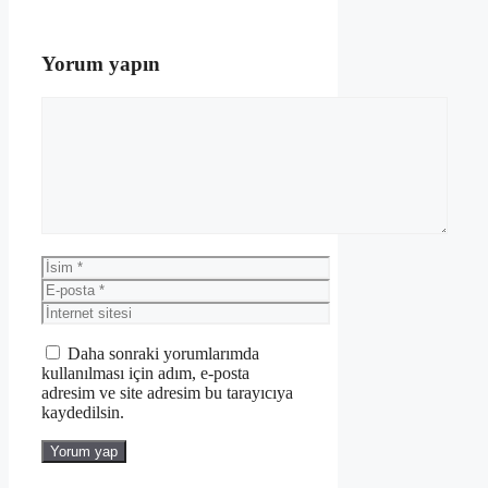
Yorum yapın
Yorum
İsim
E-
posta
İnternet
sitesi
Daha sonraki yorumlarımda
kullanılması için adım, e-posta
adresim ve site adresim bu tarayıcıya
kaydedilsin.