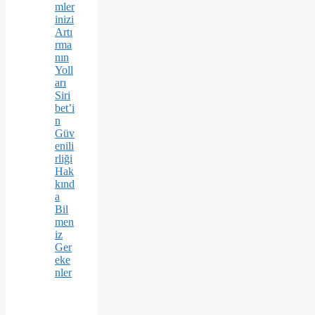
mler
inizi
Artı
rma
nın
Yoll
arı
Siri
bet’i
n
Güv
enili
rliği
Hak
kınd
a
Bil
men
iz
Ger
eke
nler