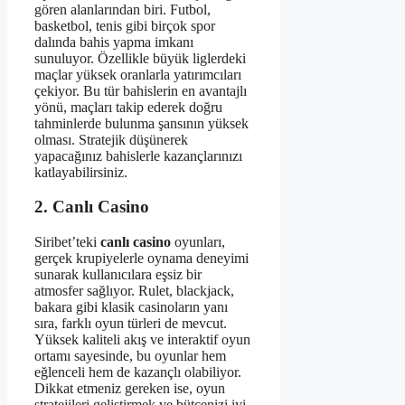
gören alanlarından biri. Futbol,
basketbol, tenis gibi birçok spor
dalında bahis yapma imkanı
sunuluyor. Özellikle büyük liglerdeki
maçlar yüksek oranlarla yatırımcıları
çekiyor. Bu tür bahislerin en avantajlı
yönü, maçları takip ederek doğru
tahminlerde bulunma şansının yüksek
olması. Stratejik düşünerek
yapacağınız bahislerle kazançlarınızı
katlayabilirsiniz.
2. Canlı Casino
Siribet’teki
canlı casino
oyunları,
gerçek krupiyelerle oynama deneyimi
sunarak kullanıcılara eşsiz bir
atmosfer sağlıyor. Rulet, blackjack,
bakara gibi klasik casinoların yanı
sıra, farklı oyun türleri de mevcut.
Yüksek kaliteli akış ve interaktif oyun
ortamı sayesinde, bu oyunlar hem
eğlenceli hem de kazançlı olabiliyor.
Dikkat etmeniz gereken ise, oyun
stratejileri geliştirmek ve bütçenizi iyi